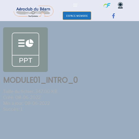
ESPACE MEMBRE
MODULE01_INTRO_0
Taille du fichier: 347.00 KB
Créé: 08-06-2022
Mis à jour: 08-06-2022
Succès: 1