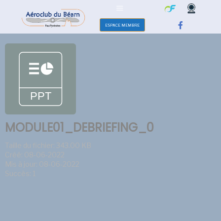
ESPACE MEMBRE
MODULE01_DEBRIEFING_0
Taille du fichier: 343.00 KB
Créé: 08-06-2022
Mis à jour: 08-06-2022
Succès: 1