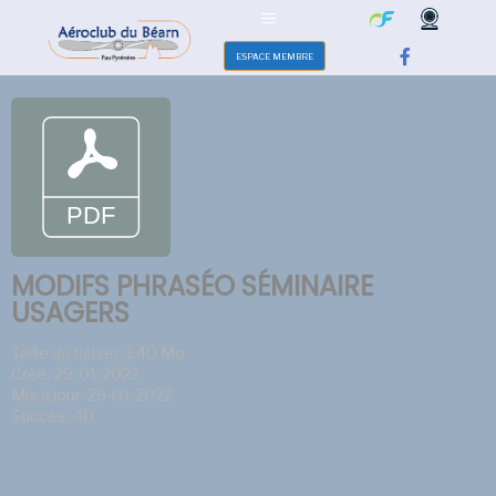
ESPACE MEMBRE
MODIFS PHRASÉO SÉMINAIRE
USAGERS
Taille du fichier: 1.40 Mo
Créé: 29-01-2022
Mis à jour: 29-01-2022
Succès: 40