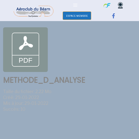
ESPACE MEMBRE
METHODE_D_ANALYSE
Taille du fichier: 2.22 Mo
Créé: 29-01-2022
Mis à jour: 29-01-2022
Succès: 10