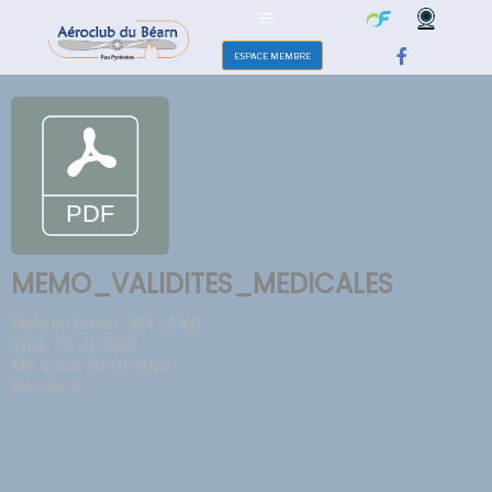
ESPACE MEMBRE
MEMO_VALIDITES_MEDICALES
Taille du fichier: 384.93 KB
Créé: 29-01-2022
Mis à jour: 29-01-2022
Succès: 3