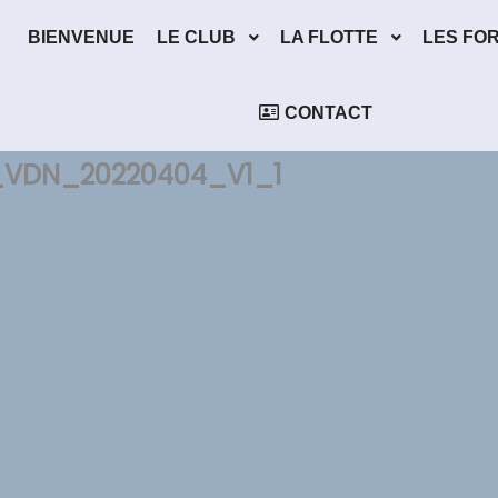
BIENVENUE
LE CLUB
LA FLOTTE
LES FO
CONTACT
VDN_20220404_V1_1