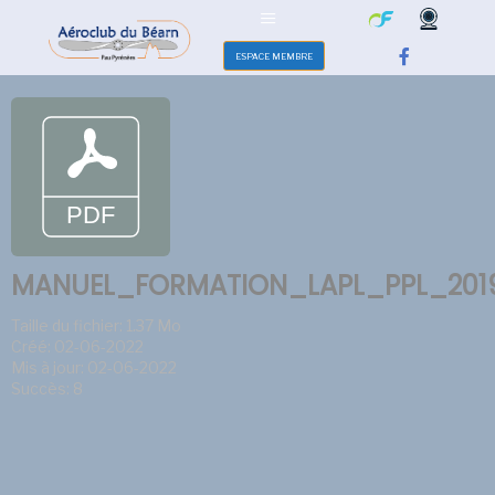
ESPACE MEMBRE
MANUEL_FORMATION_LAPL_PPL_2019
Taille du fichier: 1.37 Mo
Créé: 02-06-2022
Mis à jour: 02-06-2022
Succès: 8