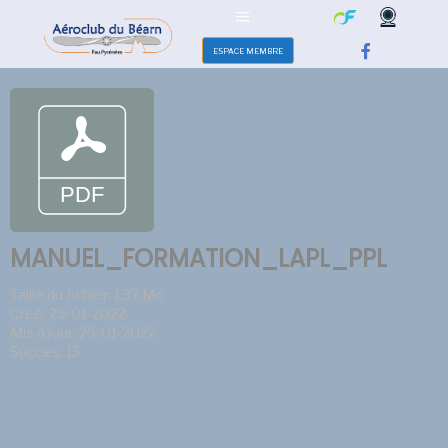
ESPACE MEMBRE
MANUEL_FORMATION_LAPL_PPL
Taille du fichier: 1.37 Mo
Créé: 29-01-2022
Mis à jour: 29-01-2022
Succès: 13