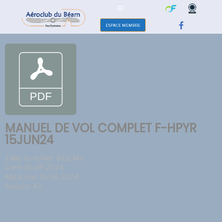
ESPACE MEMBRE
MANUEL DE VOL COMPLET F-HPYR
15JUN24
Taille du fichier: 8.02 Mo
Créé: 15-06-2024
Mis à jour: 15-06-2024
Succès: 43