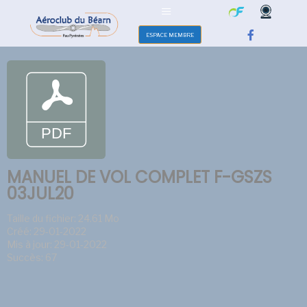
ESPACE MEMBRE
MANUEL DE VOL COMPLET F-GSZS
03JUL20
Taille du fichier: 24.61 Mo
Créé: 29-01-2022
Mis à jour: 29-01-2022
Succès: 67