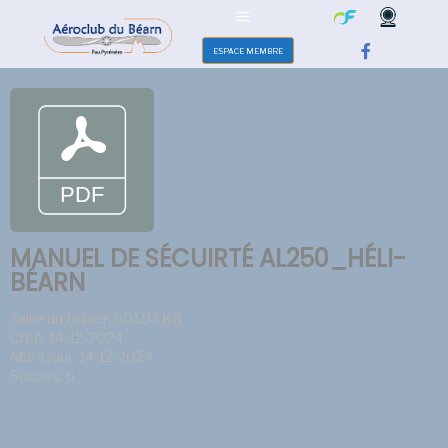
ESPACE MEMBRE
MANUEL DE SÉCUIRTÉ AL250_HÉLI-
BÉARN
Taille du fichier: 601.97 KB
Créé: 14-12-2024
Mis à jour: 14-12-2024
Succès: 6