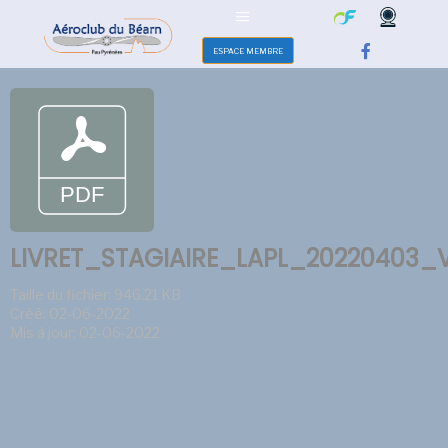
ESPACE MEMBRE
LIVRET_STAGIAIRE_LAPL_20220403_
Taille du fichier: 946.21 KB
Créé: 02-06-2022
Mis à jour: 02-06-2022