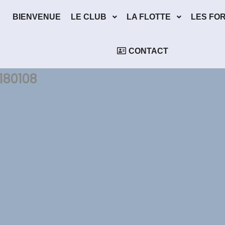
BIENVENUE
LE CLUB
LA FLOTTE
LES FO
CONTACT
180108