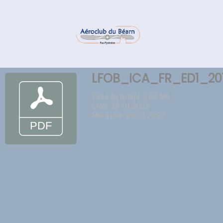
LFOB_ICA_FR_ED1_20
Taille du fichier: 3.68 Mo
Créé: 29-01-2022
Mis à jour: 29-01-2022