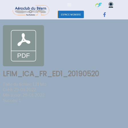
ESPACE MEMBRE
LFIM_ICA_FR_ED1_20190520
Taille du fichier: 1.21 Mo
Créé: 29-01-2022
Mis à jour: 29-01-2022
Succès: 1