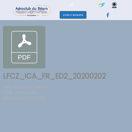
ESPACE MEMBRE
LFCZ_ICA_FR_ED2_20200202
Taille du fichier: 5.41 Mo
Créé: 29-01-2022
Mis à jour: 29-01-2022