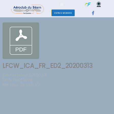
ESPACE MEMBRE
LFCW_ICA_FR_ED2_20200313
Taille du fichier: 701.00 KB
Créé: 29-01-2022
Mis à jour: 29-01-2022