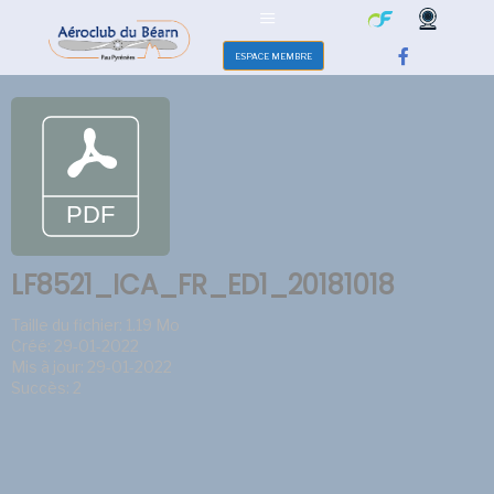
ESPACE MEMBRE
LF8521_ICA_FR_ED1_20181018
Taille du fichier: 1.19 Mo
Créé: 29-01-2022
Mis à jour: 29-01-2022
Succès: 2