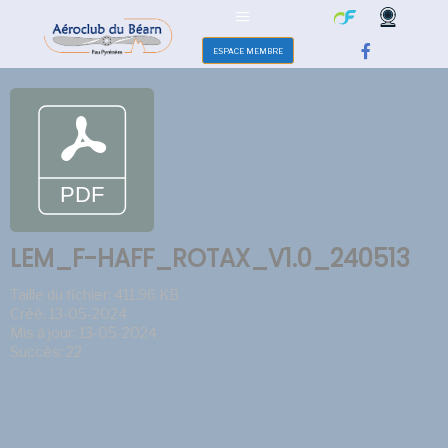
ESPACE MEMBRE
LEM_F-HAFF_ROTAX_V1.0_240513
Taille du fichier: 411.96 KB
Créé: 13-05-2024
Mis à jour: 13-05-2024
Succès: 22