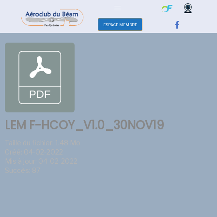
ESPACE MEMBRE
LEM F-HCOY_V1.0_30NOV19
Taille du fichier: 1.48 Mo
Créé: 04-02-2022
Mis à jour: 04-02-2022
Succès: 87