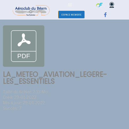
ESPACE MEMBRE
LA_METEO_AVIATION_LEGERE-
LES_ESSENTIELS
Taille du fichier: 2.33 Mo
Créé: 29-01-2022
Mis à jour: 29-01-2022
Succès: 7