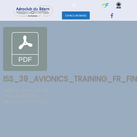
ESPACE MEMBRE
ISS_39_AVIONICS_TRAINING_FR_FIN
Taille du fichier: 2.16 Mo
Créé: 21-07-2023
Mis à jour: 21-07-2023