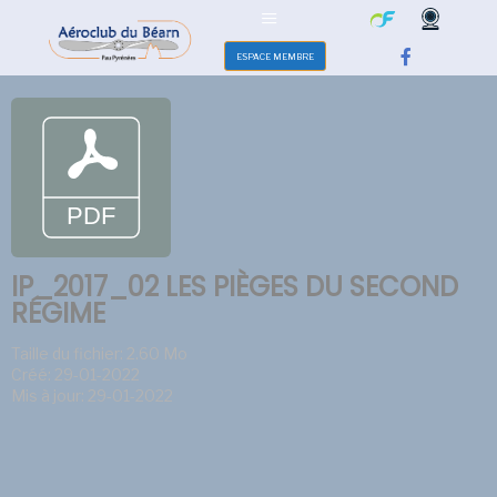
ESPACE MEMBRE
IP_2017_02 LES PIÈGES DU SECOND
RÉGIME
Taille du fichier: 2.60 Mo
Créé: 29-01-2022
Mis à jour: 29-01-2022