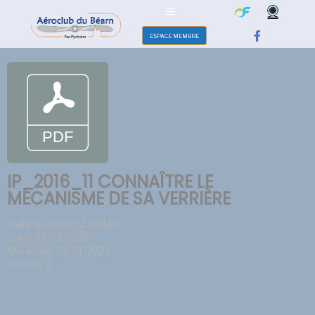
ESPACE MEMBRE
IP_2016_11 CONNAÎTRE LE
MÉCANISME DE SA VERRIÈRE
Taille du fichier: 2.89 Mo
Créé: 29-01-2022
Mis à jour: 29-01-2022
Succès: 3