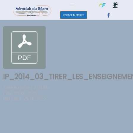
ESPACE MEMBRE
IP_2014_03_TIRER_LES_ENSEIGNEM
Taille du fichier: 2.94 Mo
Créé: 29-01-2022
Mis à jour: 29-01-2022