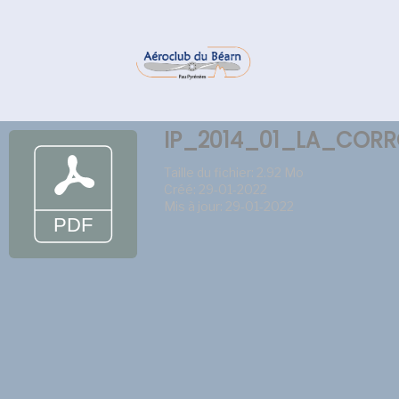
IP_2014_01_LA_CORR
Taille du fichier: 2.92 Mo
Créé: 29-01-2022
Mis à jour: 29-01-2022