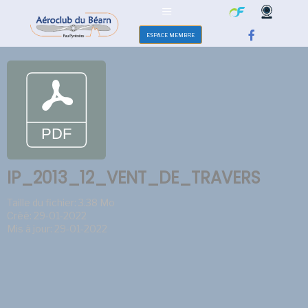
ESPACE MEMBRE
IP_2013_12_VENT_DE_TRAVERS
Taille du fichier: 3.38 Mo
Créé: 29-01-2022
Mis à jour: 29-01-2022