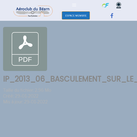
ESPACE MEMBRE
IP_2013_06_BASCULEMENT_SUR_LE
Taille du fichier: 2.96 Mo
Créé: 29-01-2022
Mis à jour: 29-01-2022