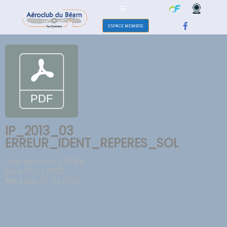
ESPACE MEMBRE
IP_2013_03
ERREUR_IDENT_REPERES_SOL
Taille du fichier: 3.10 Mo
Créé: 29-01-2022
Mis à jour: 29-01-2022