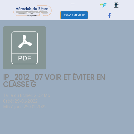
ESPACE MEMBRE
IP_2012_07 VOIR ET ÉVITER EN
CLASSE G
Taille du fichier: 2.02 Mo
Créé: 29-01-2022
Mis à jour: 29-01-2022