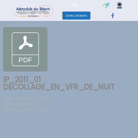
ESPACE MEMBRE
IP_2011_01
DECOLLAGE_EN_VFR_DE_NUIT
Taille du fichier: 1.87 Mo
Créé: 29-01-2022
Mis à jour: 29-01-2022