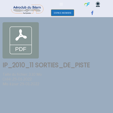
ESPACE MEMBRE
IP_2010_11 SORTIES_DE_PISTE
Taille du fichier: 3.10 Mo
Créé: 29-01-2022
Mis à jour: 29-01-2022