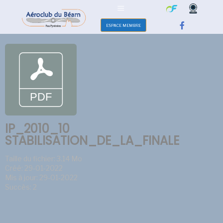
ESPACE MEMBRE
IP_2010_10
STABILISATION_DE_LA_FINALE
Taille du fichier: 3.14 Mo
Créé: 29-01-2022
Mis à jour: 29-01-2022
Succès: 2