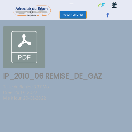
ESPACE MEMBRE
IP_2010_06 REMISE_DE_GAZ
Taille du fichier: 3.37 Mo
Créé: 29-01-2022
Mis à jour: 29-01-2022