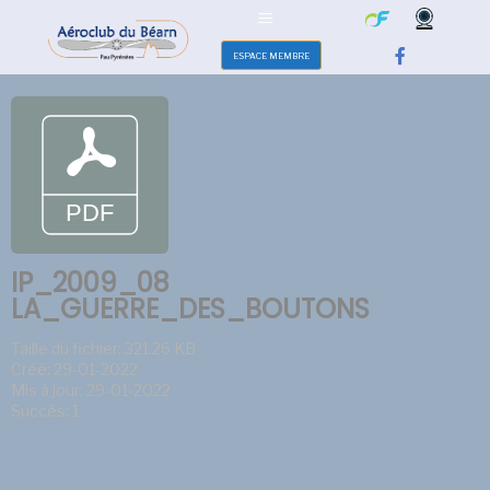
ESPACE MEMBRE
IP_2009_08
LA_GUERRE_DES_BOUTONS
Taille du fichier: 321.26 KB
Créé: 29-01-2022
Mis à jour: 29-01-2022
Succès: 1