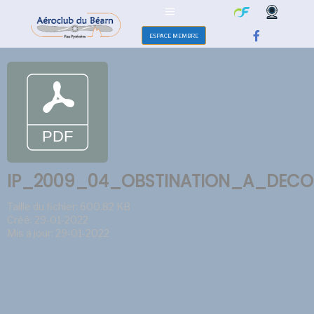
ESPACE MEMBRE
IP_2009_04_OBSTINATION_A_DECO
Taille du fichier: 600.82 KB
Créé: 29-01-2022
Mis à jour: 29-01-2022