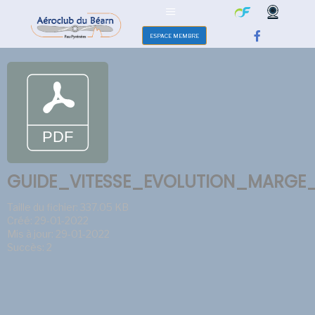
ESPACE MEMBRE
GUIDE_VITESSE_EVOLUTION_MARGE_
Taille du fichier: 337.05 KB
Créé: 29-01-2022
Mis à jour: 29-01-2022
Succès: 2