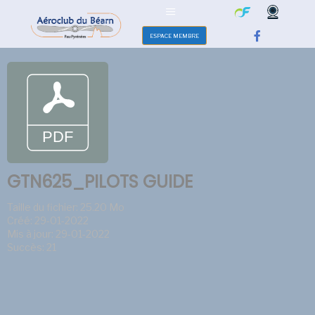
ESPACE MEMBRE
GTN625_PILOTS GUIDE
Taille du fichier: 25.20 Mo
Créé: 29-01-2022
Mis à jour: 29-01-2022
Succès: 21