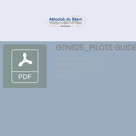
GTN625_PILOTS GUIDE
Taille du fichier: 25.20 Mo
Créé: 29-01-2022
Mis à jour: 29-01-2022
Succès: 39