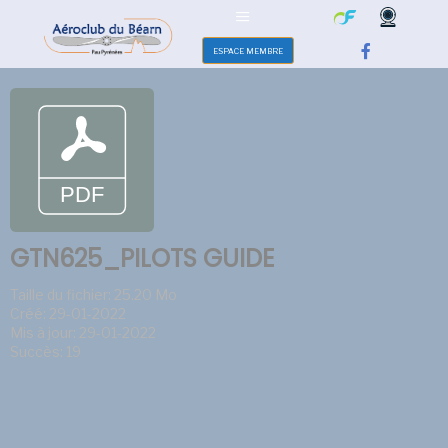
ESPACE MEMBRE
GTN625_PILOTS GUIDE
Taille du fichier: 25.20 Mo
Créé: 29-01-2022
Mis à jour: 29-01-2022
Succès: 19