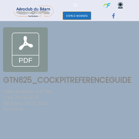
ESPACE MEMBRE
GTN625_COCKPITREFERENCEGUIDE
Taille du fichier: 3.45 Mo
Créé: 29-01-2022
Mis à jour: 29-01-2022
Succès: 6