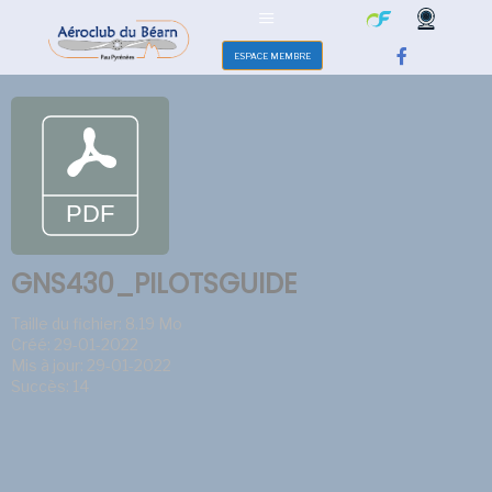
ESPACE MEMBRE
GNS430_PILOTSGUIDE
Taille du fichier: 8.19 Mo
Créé: 29-01-2022
Mis à jour: 29-01-2022
Succès: 14