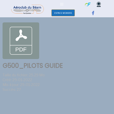
ESPACE MEMBRE
G500_PILOTS GUIDE
Taille du fichier: 25.29 Mo
Créé: 29-01-2022
Mis à jour: 29-01-2022
Succès: 27