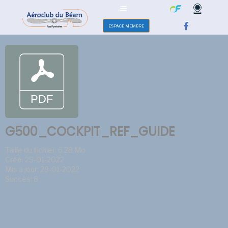
ESPACE MEMBRE
G500_COCKPIT_REF_GUIDE
Taille du fichier: 6.28 Mo
Créé: 29-01-2022
Mis à jour: 29-01-2022
Succès: 8