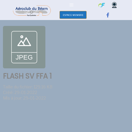
ESPACE MEMBRE
FLASH SV FFA 1
Taille du fichier: 129.16 KB
Créé: 29-01-2022
Mis à jour: 29-01-2022