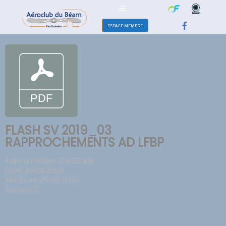
ESPACE MEMBRE
FLASH SV 2019_03
RAPPROCHEMENTS AD LFBP
Taille du fichier: 758.55 KB
Créé: 29-01-2022
Mis à jour: 29-01-2022
Succès: 2