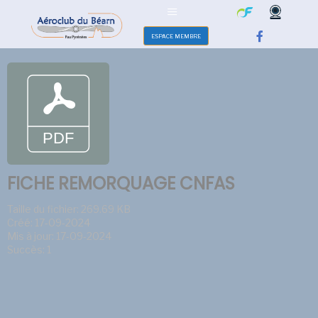
ESPACE MEMBRE
FICHE REMORQUAGE CNFAS
Taille du fichier: 269.69 KB
Créé: 17-09-2024
Mis à jour: 17-09-2024
Succès: 1