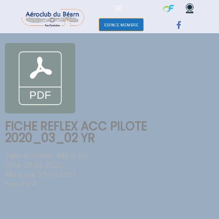
ESPACE MEMBRE
FICHE REFLEX ACC PILOTE
2020_03_02 YR
Taille du fichier: 488.11 KB
Créé: 29-01-2022
Mis à jour: 29-01-2022
Succès: 4