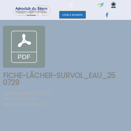
ESPACE MEMBRE
FICHE-LÂCHER-SURVOL_EAU_25
0729
Taille du fichier: 213.22 KB
Créé: 01-08-2025
Mis à jour: 01-08-2025