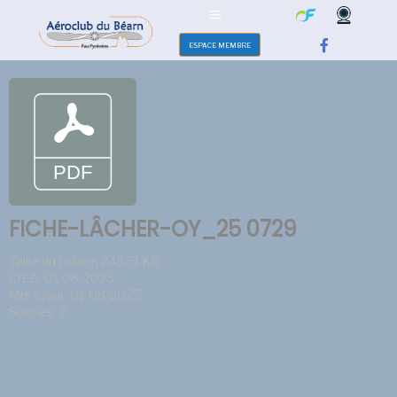
ESPACE MEMBRE
FICHE-LÂCHER-OY_25 0729
Taille du fichier: 243.91 KB
Créé: 01-08-2025
Mis à jour: 01-08-2025
Succès: 7