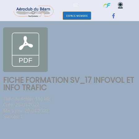
ESPACE MEMBRE
FICHE FORMATION SV_17 INFOVOL ET
INFO TRAFIC
Taille du fichier: 1.81 Mo
Créé: 29-01-2022
Mis à jour: 29-01-2022
Succès: 1